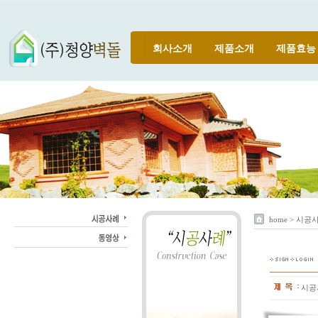
회사소개
제품소개
제품효능
home > 시공
시공