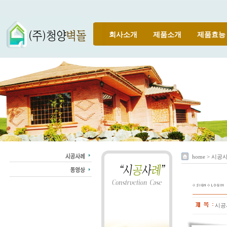
회사소개
제품소개
제품효능
home > 시공
시공