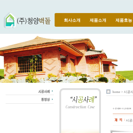
회사소개
제품소개
제품효능
home > 시공
시공