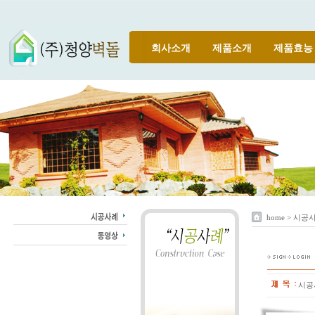
회사소개
제품소개
제품효능
home > 시공
시공