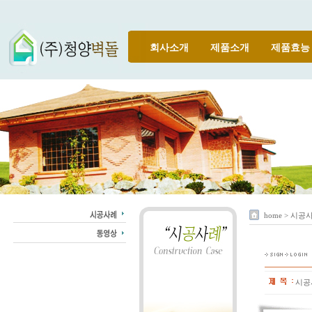
회사소개
제품소개
제품효능
home > 시공
시공