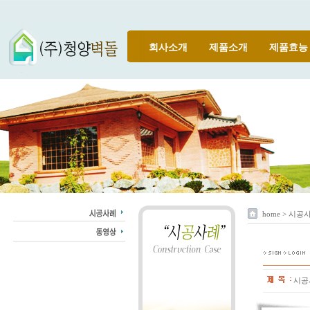
회사소개
제품소개
제품효능
home > 시공
시공