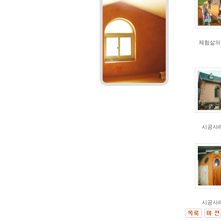
체험삶의
시공사례
시공사례