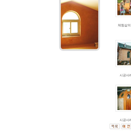
체험삶의
시공사례
시공사례