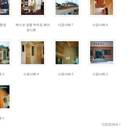
현장
벡스코 경향 하우징 페어
시공사례-7
시공사례-6
전시회
-5
시공사례-4
시공사례-3
시공사례-2
-1
[1]
[2]
[3]
[4]
5