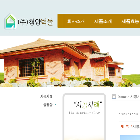
회사소개
제품소개
제품효능
home > 시공
시공